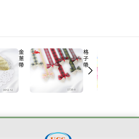
金
格
蔥
子
帶
帶