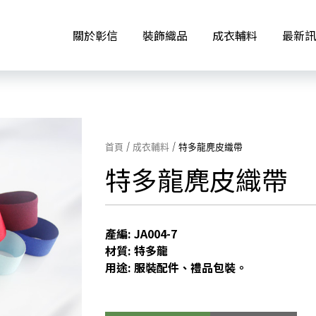
關於彰信
裝飾織品
成衣輔料
最新訊
首頁
/
成衣輔料
/ 特多龍麂皮織帶
特多龍麂皮織帶
產編: JA004-7
材質: 特多龍
用途: 服裝配件、禮品包裝。