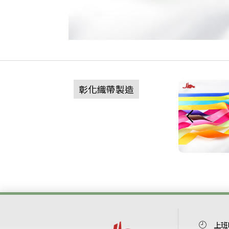
金
格
彰化織帶製造
蔥
子
帶
帶
上班時